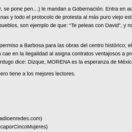
r, se pone pen…) le mandan a Gobernación. Entra en a
as y todo el protocolo de protesta al más puro viejo est
ueblos, son ejemplo de que: “Te peleas con David”, y n
permiso a Barbosa para las obras del centro histórico; e
cae en la ilegalidad al asigna contratos ventajosos a p
Verdugo dice: Dizque, MORENA es la esperanza de Méxic
ro tiene a los mejores lectores.
radioenredes.com)
nicaporCincoMujeres)