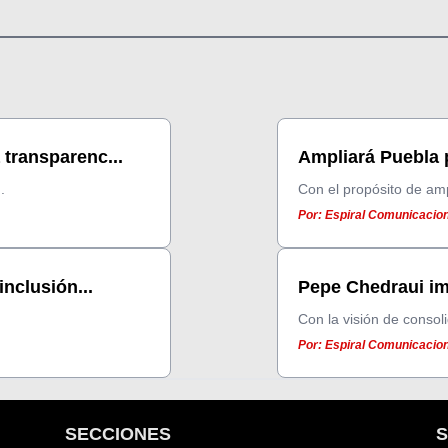
 transparenc...
Ampliará Puebla p
.
Con el propósito de ampl
Por: Espiral Comunicacion
inclusión...
Pepe Chedraui imp
Con la visión de consoli
Por: Espiral Comunicacion
SECCIONES
S