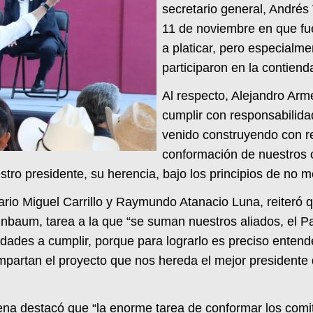
secretario general, Andrés
11 de noviembre en que fu
a platicar, pero especialm
participaron en la contiend
Al respecto, Alejandro Arm
cumplir con responsabilida
venido construyendo con re
conformación de nuestros 
stro presidente, su herencia, bajo los principios de no me
io Miguel Carrillo y Raymundo Atanacio Luna, reiteró 
baum, tarea a la que “se suman nuestros aliados, el Par
lidades a cumplir, porque para lograrlo es preciso entend
mpartan el proyecto que nos hereda el mejor presidente 
orena destacó que “la enorme tarea de conformar los com