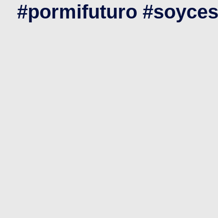
#pormifuturo #soyces