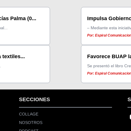
as Palma (0...
Impulsa Gobierno
l...
– Mediante esta iniciati
Por: Espiral Comunicacion
textiles...
Favorece BUAP la 
.
Se presentó el libro Cre
Por: Espiral Comunicacion
SECCIONES
S
COLLAGE
NOSOTROS