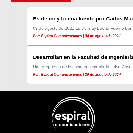
Es de muy buena fuente por Carlos Mací
09 de agosto de 2021 Es De muy Buena Fuente Berna
Por: Espiral Comunicaciones | 08 de agosto de 2021
Desarrollan en la Facultad de Ingeniería 
Una propuesta de los académicos María Luisa Cast..
Por: Espiral Comunicaciones | 20 de agosto de 2024