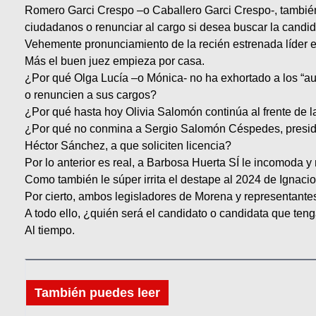
Romero Garci Crespo –o Caballero Garci Crespo-, también s
ciudadanos o renunciar al cargo si desea buscar la candid
Vehemente pronunciamiento de la recién estrenada líder e
Más el buen juez empieza por casa.
¿Por qué Olga Lucía –o Mónica- no ha exhortado a los “au
o renuncien a sus cargos?
¿Por qué hasta hoy Olivia Salomón continúa al frente de l
¿Por qué no conmina a Sergio Salomón Céspedes, president
Héctor Sánchez, a que soliciten licencia?
Por lo anterior es real, a Barbosa Huerta SÍ le incomoda 
Como también le súper irrita el destape al 2024 de Ignaci
Por cierto, ambos legisladores de Morena y representante
A todo ello, ¿quién será el candidato o candidata que te
Al tiempo.
También puedes leer