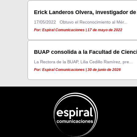
Erick Landeros Olvera, investigador de 
17/05/2022 Obtuvo el Reconocimiento al Mér...
Por: Espiral Comunicaciones | 17 de mayo de 2022
BUAP consolida a la Facultad de Ciencia
La Rectora de la BUAP, Lilia Cedillo Ramírez, pre...
Por: Espiral Comunicaciones | 30 de junio de 2026