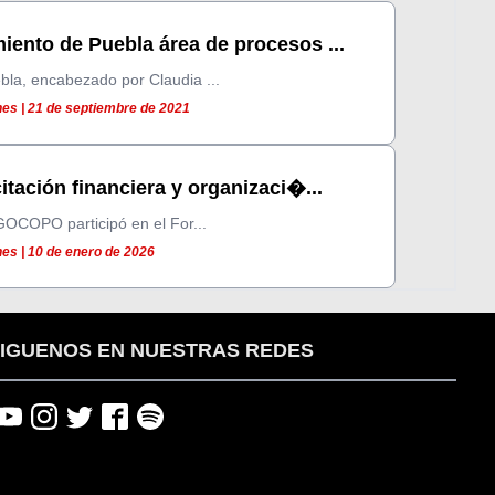
iento de Puebla área de procesos ...
bla, encabezado por Claudia ...
es | 21 de septiembre de 2021
tación financiera y organizaci�...
GOCOPO participó en el For...
es | 10 de enero de 2026
IGUENOS EN NUESTRAS REDES