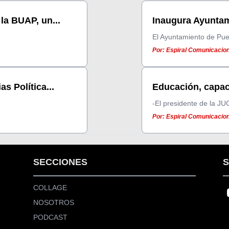
la BUAP, un...
Inaugura Ayuntam
El Ayuntamiento de Pue
Por: Espiral Comunicacion
s Política...
Educación, capaci
-El presidente de la JU
Por: Espiral Comunicacion
SECCIONES
S
COLLAGE
NOSOTROS
PODCAST