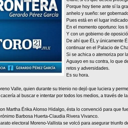
Porque hoy tiene ante sí la gra
anhelo y sueño: ser gobernado
Pues está en el lugar indicado
En el momento oportuno: los t
Y con un gobierno de oposici
De ahí que ÉL y únicamente ÉL
continuar en el Palacio de Char
Si se achica o atemoriza por l
Aguayo en su contra, lo que d
retos y adversidades.
Es su hora.
reno Valle, quien durante su trienio no dejó que luciera y perme
ería al buscar e intentar por todos los medios, a través de la A
on Martha Érika Alonso Hidalgo, ésta lo convenció para que fuer
Gerónimo Barbosa Huerta-Claudia Rivera Vivanco.
arato electoral Moreno-Vallista se volcó para asegurar triunfo d