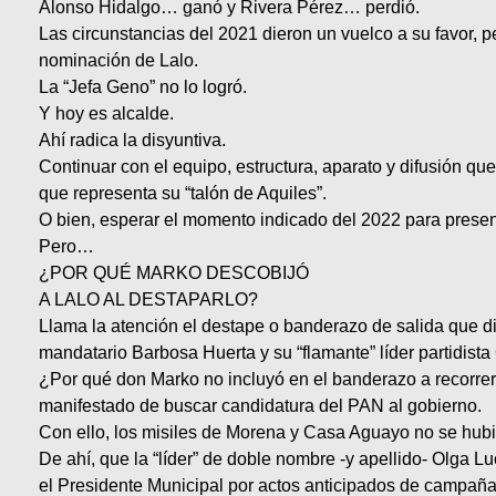
Alonso Hidalgo… ganó y Rivera Pérez… perdió.
Las circunstancias del 2021 dieron un vuelco a su favor, p
nominación de Lalo.
La “Jefa Geno” no lo logró.
Y hoy es alcalde.
Ahí radica la disyuntiva.
Continuar con el equipo, estructura, aparato y difusión que
que representa su “talón de Aquiles”.
O bien, esperar el momento indicado del 2022 para presenta
Pero…
¿POR QUÉ MARKO DESCOBIJÓ
A LALO AL DESTAPARLO?
Llama la atención el destape o banderazo de salida que d
mandatario Barbosa Huerta y su “flamante” líder partidis
¿Por qué don Marko no incluyó en el banderazo a recorrer
manifestado de buscar candidatura del PAN al gobierno.
Con ello, los misiles de Morena y Casa Aguayo no se hub
De ahí, que la “líder” de doble nombre -y apellido- Olga 
el Presidente Municipal por actos anticipados de campaña