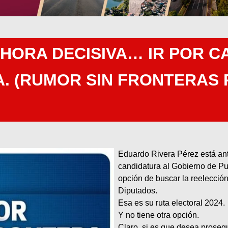
 HORA DECISIVA… IR POR C
A. (RUMOR SIN FRONTERAS
Eduardo Rivera Pérez está ante
candidatura al Gobierno de Pu
opción de buscar la reelección
Diputados.
Esa es su ruta electoral 2024.
Y no tiene otra opción.
Claro, si es que desea proseg