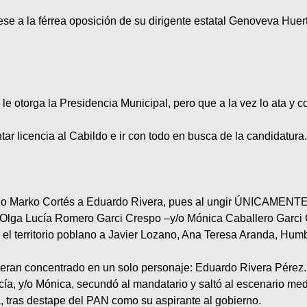
ese a la férrea oposición de su dirigente estatal Genoveva Huert
 le otorga la Presidencia Municipal, pero que a la vez lo ata y 
r licencia al Cabildo e ir con todo en busca de la candidatura
io Marko Cortés a Eduardo Rivera, pues al ungir ÚNICAMENTE A É
ta Olga Lucía Romero Garci Crespo –y/o Mónica Caballero Garci
 el territorio poblano a Javier Lozano, Ana Teresa Aranda, Hu
ieran concentrado en un solo personaje: Eduardo Rivera Pérez.
Lucía, y/o Mónica, secundó al mandatario y saltó al escenario m
, tras destape del PAN como su aspirante al gobierno.