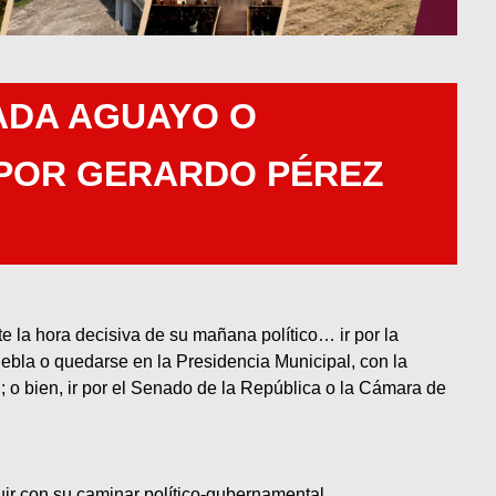
ADA AGUAYO O
 POR GERARDO PÉREZ
 la hora decisiva de su mañana político… ir por la
ebla o quedarse en la Presidencia Municipal, con la
; o bien, ir por el Senado de la República o la Cámara de
uir con su caminar político-gubernamental.