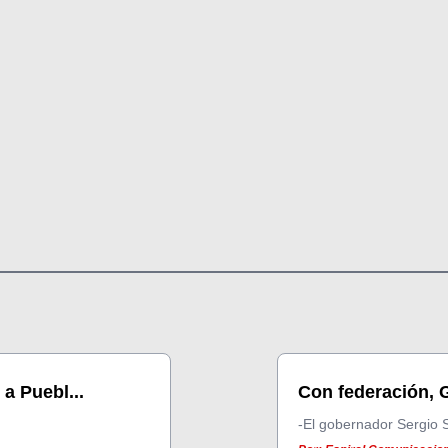
a Puebl...
Con federación, G
-El gobernador Sergio 