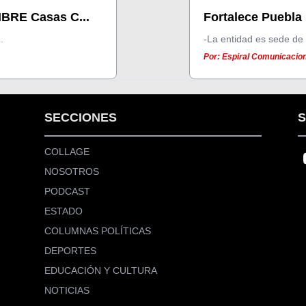
IBRE Casas C...
Fortalece Puebla 
.
-La entidad es sede de 
Por: Espiral Comunicacione
SECCIONES
S
COLLAGE
NOSOTROS
PODCAST
ESTADO
COLUMNAS POLÍTICAS
DEPORTES
EDUCACIÓN Y CULTURA
NOTICIAS