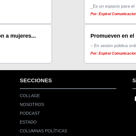
_Es un espacio para el 
Por: Espiral Comunicacion
n a mujeres...
Promueven en el 
– En sesión pública ordi
Por: Espiral Comunicacion
SECCIONES
S
COLLAGE
NOSOTROS
PODCAST
ESTADO
COLUMNAS POLÍTICAS