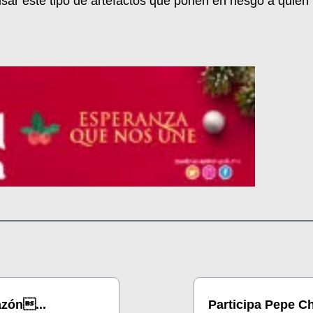
sar este tipo de artefactos que ponen en riesgo a quie
azón...
Participa Pepe Ch