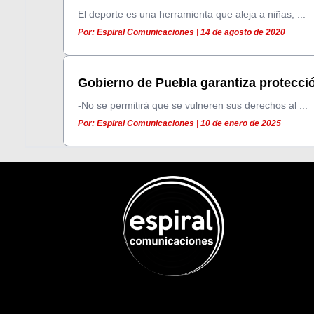
El deporte es una herramienta que aleja a niñas, ...
Por: Espiral Comunicaciones | 14 de agosto de 2020
Gobierno de Puebla garantiza protecció
-No se permitirá que se vulneren sus derechos al ...
Por: Espiral Comunicaciones | 10 de enero de 2025