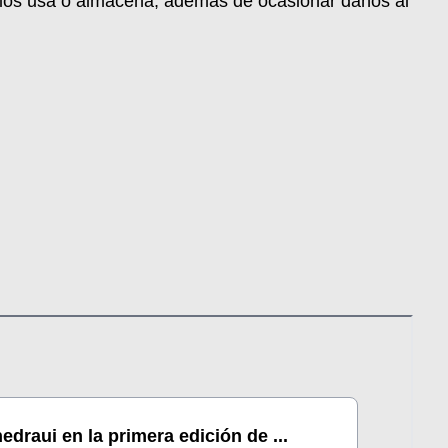
n los usa o almacena, además de ocasionar daños al
edraui en la primera edición de ...