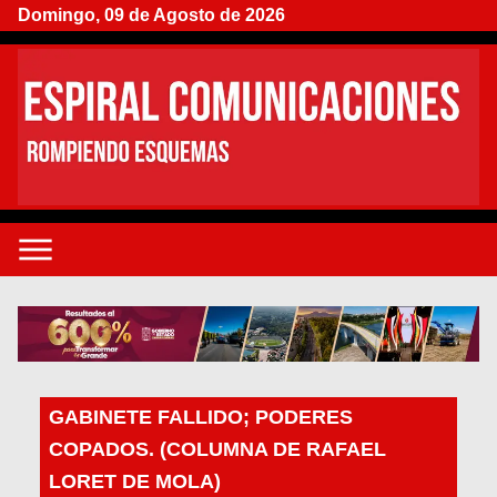
Domingo, 09 de Agosto de 2026
GABINETE FALLIDO; PODERES
COPADOS. (COLUMNA DE RAFAEL
LORET DE MOLA)