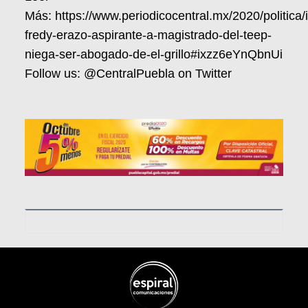
Más:
https://www.periodicocentral.mx/2020/politica
fredy-erazo-aspirante-a-magistrado-del-teep-
niega-ser-abogado-de-el-grillo#ixzz6eYnQbnUi
Follow us:
@CentralPuebla on Twitter