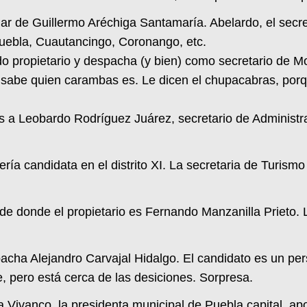
ugar de Guillermo Aréchiga Santamaría. Abelardo, el secre
uebla, Cuautancingo, Coronango, etc.
 propietario y despacha (y bien) como secretario de Movi
én sabe quien carambas es. Le dicen el chupacabras, por
o, es a Leobardo Rodríguez Juárez, secretario de Adminis
.
ría candidata en el distrito XI. La secretaria de Turis
II de donde el propietario es Fernando Manzanilla Prieto. 
spacha Alejandro Carvajal Hidalgo. El candidato es un p
e, pero está cerca de las desiciones. Sorpresa.
Vivanco, la presidenta municipal de Puebla capital, ap