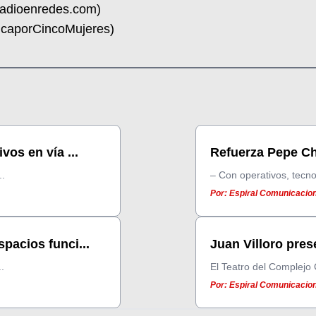
radioenredes.com)
nicaporCincoMujeres)
os en vía ...
Refuerza Pepe Che
..
– Con operativos, tecno
Por: Espiral Comunicacion
pacios funci...
Juan Villoro pres
.
El Teatro del Complejo C
Por: Espiral Comunicacion