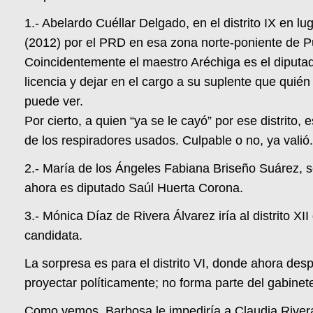
1.- Abelardo Cuéllar Delgado, en el distrito IX en l
(2012) por el PRD en esa zona norte-poniente de P
Coincidentemente el maestro Aréchiga es el diputado
licencia y dejar en el cargo a su suplente que qui
puede ver.
Por cierto, a quien “ya se le cayó” por ese distrit
de los respiradores usados. Culpable o no, ya valió
2.- María de los Ángeles Fabiana Briseño Suárez, se
ahora es diputado Saúl Huerta Corona.
3.- Mónica Díaz de Rivera Álvarez iría al distrito X
candidata.
La sorpresa es para el distrito VI, donde ahora de
proyectar políticamente; no forma parte del gabinet
Como vemos, Barbosa le impediría a Claudia Rivera 