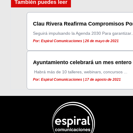
También puedes leer
Clau Rivera Reafirma Compromisos Por 
Seguirá impulsando la Agenda 2030 Para garantizar..
Por: Espiral Comunicaciones | 26 de mayo de 2021
Ayuntamiento celebrará un mes entero a
Habrá más de 10 talleres, webinars, concursos ...
Por: Espiral Comunicaciones | 17 de agosto de 2021