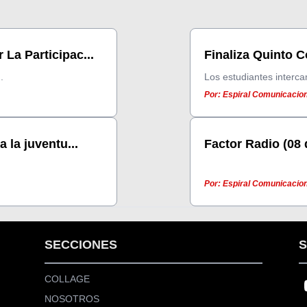
La Participac...
Finaliza Quinto C
.
Los estudiantes interca
Por: Espiral Comunicacion
 la juventu...
Factor Radio (08
Por: Espiral Comunicacion
SECCIONES
S
COLLAGE
NOSOTROS