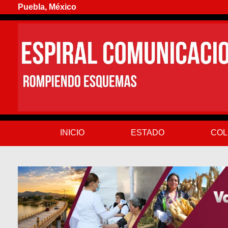
Puebla, México
INICIO
ESTADO
COL