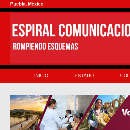
Puebla, México
INICIO
ESTADO
COL