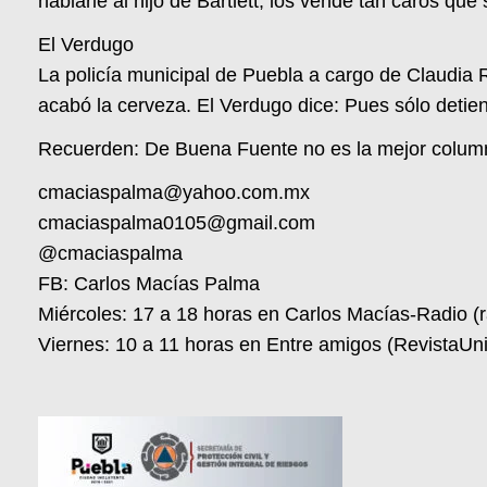
hablarle al hijo de Bartlett; los vende tan caros qu
El Verdugo
La policía municipal de Puebla a cargo de Claudia 
acabó la cerveza. El Verdugo dice: Pues sólo detie
Recuerden: De Buena Fuente no es la mejor columna 
cmaciaspalma@yahoo.com.mx
cmaciaspalma0105@gmail.com
@cmaciaspalma
FB: Carlos Macías Palma
Miércoles: 17 a 18 horas en Carlos Macías-Radio (
Viernes: 10 a 11 horas en Entre amigos (RevistaU