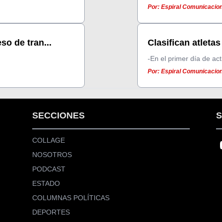
Por: Espiral Comunicacion
so de tran...
Clasifican atleta
-En el primer día de ac
Por: Espiral Comunicacione
SECCIONES
S
COLLAGE
NOSOTROS
PODCAST
ESTADO
COLUMNAS POLÍTICAS
DEPORTES