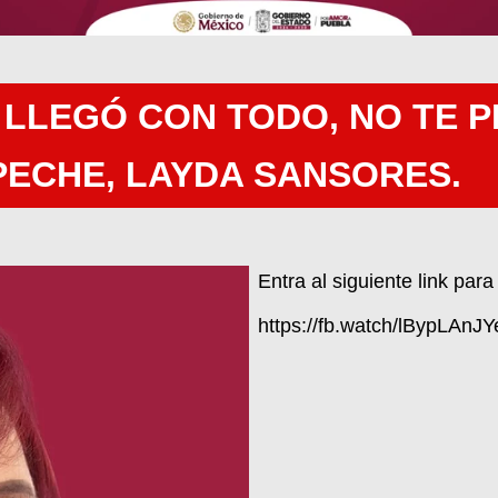
LLEGÓ CON TODO, NO TE P
ECHE, LAYDA SANSORES.
Entra al siguiente link par
https://fb.watch/lBypLAnJY