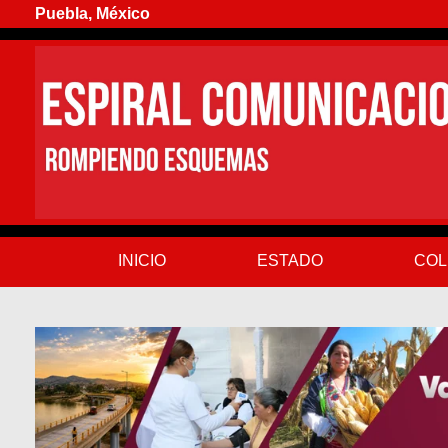
Puebla, México
INICIO
ESTADO
COL