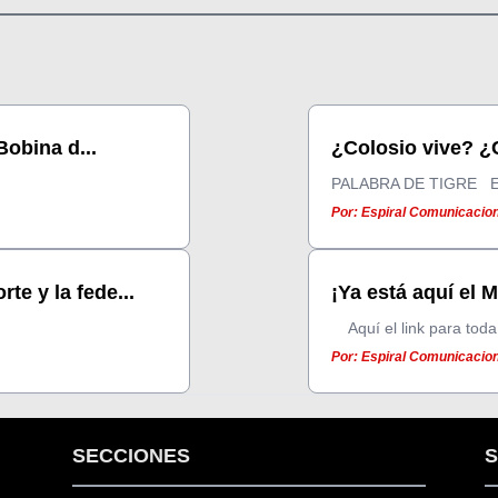
Bobina d...
¿Colosio vive? ¿C
PALABRA DE TIGRE En 
Por: Espiral Comunicacione
te y la fede...
¡Ya está aquí el 
Aquí el link para toda 
Por: Espiral Comunicacion
SECCIONES
S