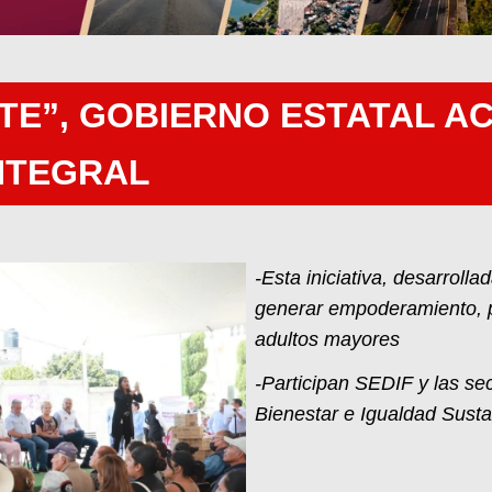
E”, GOBIERNO ESTATAL AC
INTEGRAL
-Esta iniciativa, desarrolla
generar empoderamiento, pr
adultos mayores
-Participan SEDIF y las se
Bienestar e Igualdad Sust