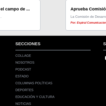
el campo de ...
Aprueba Comisión
..
La Comisión de Desarrol
Por: Espiral Comunicacione
SECCIONES
S
COLLAGE
NOSOTROS
PODCAST
ESTADO
COLUMNAS POLÍTICAS
DEPORTES
EDUCACIÓN Y CULTURA
NOTICIAS