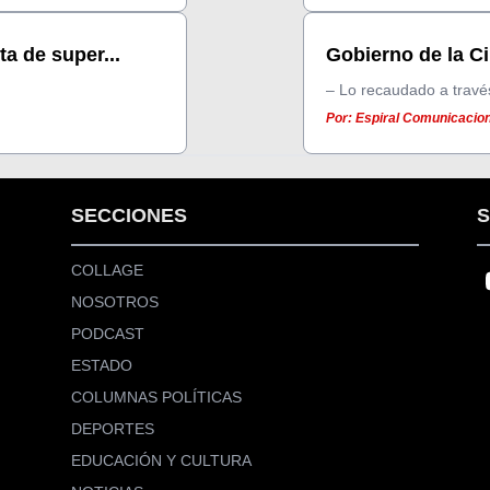
a de super...
Gobierno de la Ci
– Lo recaudado a través
Por: Espiral Comunicacion
SECCIONES
S
COLLAGE
NOSOTROS
PODCAST
ESTADO
COLUMNAS POLÍTICAS
DEPORTES
EDUCACIÓN Y CULTURA