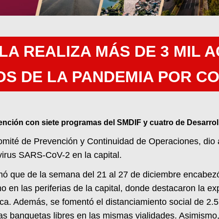
A REALIZA MÁS DE 3 MIL 
S DE LA PANDEMIA POR CO
tención con siete programas del SMDIF y cuatro de Desarr
omité de Prevención y Continuidad de Operaciones, dio a
virus SARS-CoV-2 en la capital.
rmó que de la semana del 21 al 27 de diciembre encabezó
mo en las periferias de la capital, donde destacaron la ex
lica. Además, se fomentó el distanciamiento social de 2
las banquetas libres en las mismas vialidades. Asimismo,